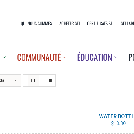
QUI NOUS SOMMES
ACHETER SFI
CERTIFICATS SFI
SFI LAB
N
COMMUNAUTÉ
ÉDUCATION
P
cts
WATER BOTT
$
10.00