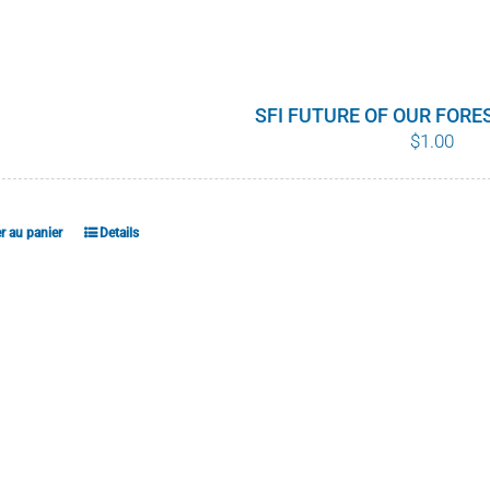
Les
options
peuvent
être
SFI FUTURE OF OUR FOR
$
1.00
choisies
sur
la
page
r au panier
Details
du
produit