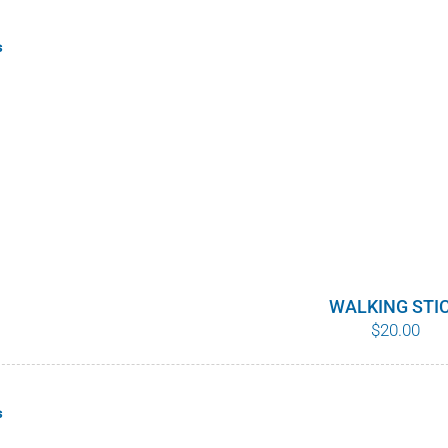
s
WALKING STI
$
20.00
s