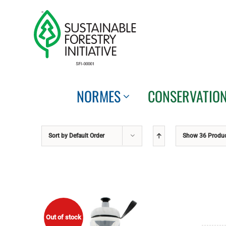
Skip
to
content
NORMES
CONSERVATIO
Sort by
Default Order
Show
36 Produ
Out of stock