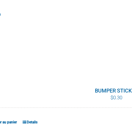
s
BUMPER STICK
$
0.30
r au panier
Details