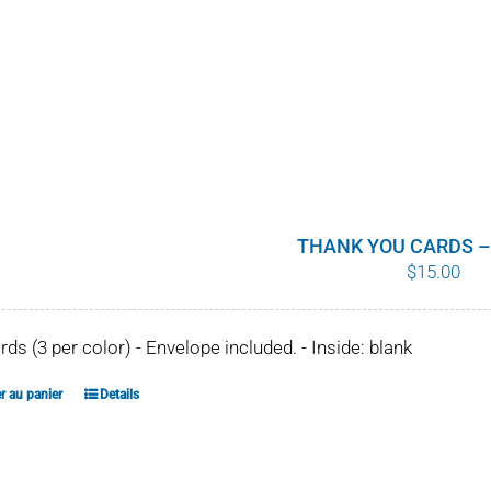
THANK YOU CARDS –
$
15.00
ards (3 per color) - Envelope included. - Inside: blank
r au panier
Details