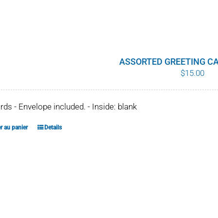
ASSORTED GREETING CA
$
15.00
ards - Envelope included. - Inside: blank
r au panier
Details