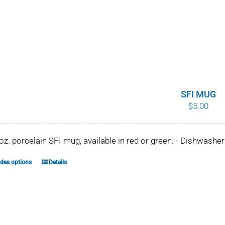
SFI MUG
$
5.00
 oz. porcelain SFI mug, available in red or green. - Dishwash
 des options
Details
Ce
produit
a
plusieurs
variations.