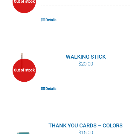
Out of stock
POURQUOI C’EST IMPORTANT
Details
QUI NOUS SOMMES
ACHETER SFI
CERTIFICATS SFI
WALKING STICK
$
20.00
Out of stock
SFI LABELS
RESSOURCES
Details
RÉSEAU
THANK YOU CARDS – COLORS
$
15.00