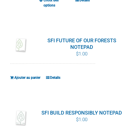
Choix des
Details
Ce
options
produit
a
plusieurs
variations.
SFI FUTURE OF OUR FORESTS
Les
NOTEPAD
options
$
1.00
peuvent
être
choisies
Ajouter au panier
Details
sur
la
page
du
SFI BUILD RESPONSIBLY NOTEPAD
produit
$
1.00