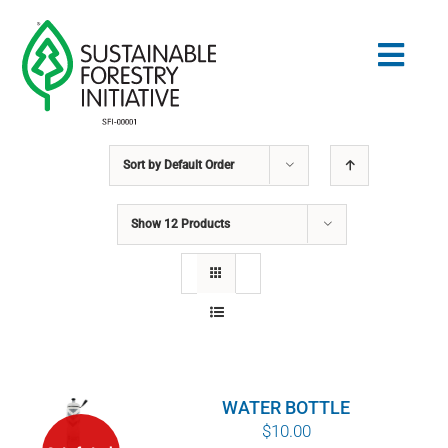
Skip
to
Togg
content
Navig
Sort by
Default Order
Search
for:
Show
12 Products
NORMES
CONSERVATION
COMMUNAUTÉ
WATER BOTTLE
ÉDUCATION
$
10.00