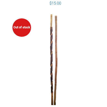
$
15.00
Out of stock