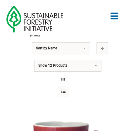
Skip
to
Togg
content
Navig
Sort by
Name
Search
for:
Show
12 Products
NORMES
CONSERVATION
COMMUNAUTÉ
ÉDUCATION