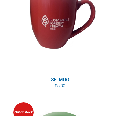
POURQUOI C’EST IMPORTANT
QUI NOUS SOMMES
ACHETER SFI
CERTIFICATS SFI
SFI LABELS
RESSOURCES
SFI MUG
$
5.00
RÉSEAU
Out of stock