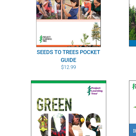
SEEDS TO TREES POCKET
GUIDE
$
12.99