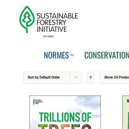
Skip
to
content
NORMES
CONSERVATIO
Sort by
Default Order
Show
24 Produ