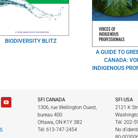
BIODIVERSITY BLITZ
A GUIDE TO GRE
CANADA: VOI
INDIGENOUS PRO
SFI CANADA
SFI USA
1306, rue Wellington Ouest,
2121 K Str
bureau 400
Washingto
Ottawa, ON K1Y 3B2
Tél: 202-
Tél: 613-747-2454
No d’identi
S
80-00300