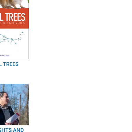
L TREES
IGHTS AND