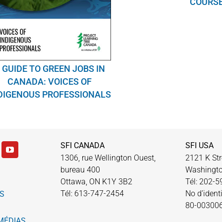
COURS
 GUIDE TO GREEN JOBS IN
CANADA: VOICES OF
DIGENOUS PROFESSIONALS
SFI CANADA
SFI USA
1306, rue Wellington Ouest,
2121 K Str
bureau 400
Washingto
Ottawa, ON K1Y 3B2
Tél: 202-
Tél: 613-747-2454
No d’identi
S
80-00300
MÉDIAS