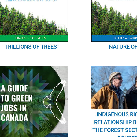
NATURE OF
TRILLIONS OF TREES
INDIGENOUS R
RELATIONSHIP B
THE FOREST SEC