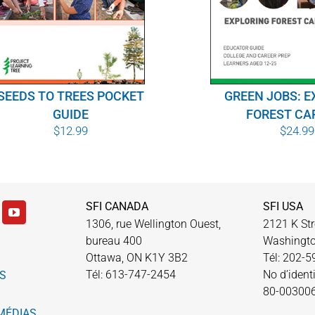
SEEDS TO TREES POCKET
GREEN JOBS: E
GUIDE
FOREST CA
$
12.99
$
24.99
SFI CANADA
SFI USA
1306, rue Wellington Ouest,
2121 K Str
bureau 400
Washingto
Ottawa, ON K1Y 3B2
Tél: 202-
Tél: 613-747-2454
No d’identi
S
80-00300
MÉDIAS