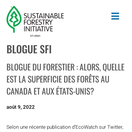
Skip
to
Togg
content
Navig
BLOGUE SFI
Search
for:
BLOGUE DU FORESTIER : ALORS, QUELLE
NORMES
EST LA SUPERFICIE DES FORÊTS AU
CANADA ET AUX ÉTATS-UNIS?
CONSERVATION
COMMUNAUTÉ
août 9, 2022
ÉDUCATION
Selon une récente publication d’EcoWatch sur Twitter,