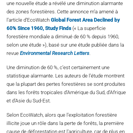
une nouvelle étude a révélé une diminution alarmante
POURQUOI C’EST IMPORTANT
des zones forestières. Cette annonce m’a amené à
l’article d’EcoWatch
Global Forest Area Declined by
QUI NOUS SOMMES
60% Since 1960, Study Finds
(« La superficie
forestière mondiale a diminué de 60 % depuis 1960,
ACHETER SFI
selon une étude »), basé sur une étude publiée dans la
revue
Environmental Research Letters
.
CERTIFICATS SFI
Une diminution de 60 %, c’est certainement une
SFI LABELS
statistique alarmante. Les auteurs de l’étude montrent
que la plupart des pertes forestières se sont produites
RESSOURCES
dans les forêts tropicales d’Amérique du Sud, d’Afrique
et d’Asie du Sud-Est.
RÉSEAU
Selon EcoWatch, alors que l’exploitation forestière
Français
illicite joue un rôle dans la perte de forêts, la première
cause de déforestation est l’agriculture, car de plus en