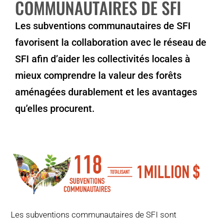
COMMUNAUTAIRES DE SFI
POURQUOI C’EST IMPORTANT
Les subventions communautaires de SFI
QUI NOUS SOMMES
favorisent la collaboration avec le réseau de
SFI afin d’aider les collectivités locales à
ACHETER SFI
mieux comprendre la valeur des forêts
aménagées durablement et les avantages
CERTIFICATS SFI
qu’elles procurent.
SFI LABELS
RESSOURCES
RÉSEAU
Les subventions communautaires de SFI sont