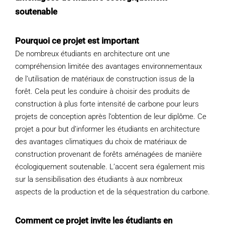
POURQUOI C’EST IMPORTANT
soutenable
QUI NOUS SOMMES
Pourquoi ce projet est important
De nombreux étudiants en architecture ont une
ACHETER SFI
compréhension limitée des avantages environnementaux
de l’utilisation de matériaux de construction issus de la
forêt. Cela peut les conduire à choisir des produits de
CERTIFICATS SFI
construction à plus forte intensité de carbone pour leurs
projets de conception après l’obtention de leur diplôme. Ce
SFI LABELS
projet a pour but d’informer les étudiants en architecture
des avantages climatiques du choix de matériaux de
RESSOURCES
construction provenant de forêts aménagées de manière
écologiquement soutenable. L’accent sera également mis
RÉSEAU
sur la sensibilisation des étudiants à aux nombreux
aspects de la production et de la séquestration du carbone.
Français
Comment ce projet invite les étudiants en