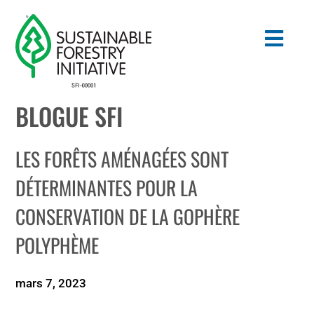
Skip
to
Togg
content
Navig
BLOGUE SFI
Search
for:
LES FORÊTS AMÉNAGÉES SONT
NORMES
DÉTERMINANTES POUR LA
CONSERVATION DE LA GOPHÈRE
CONSERVATION
POLYPHÈME
COMMUNAUTÉ
mars 7, 2023
ÉDUCATION