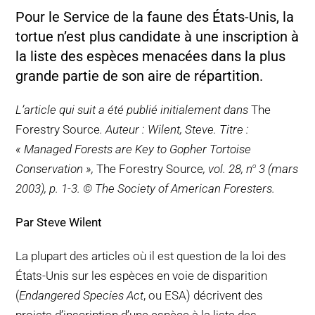
POURQUOI C’EST IMPORTANT
Pour le Service de la faune des États-Unis, la
tortue n’est plus candidate à une inscription à
QUI NOUS SOMMES
la liste des espèces menacées dans la plus
grande partie de son aire de répartition.
ACHETER SFI
L’article qui suit a été publié initialement dans
The
Forestry Source
. Auteur : Wilent, Steve. Titre :
CERTIFICATS SFI
« Managed Forests are Key to Gopher Tortoise
Conservation »,
The Forestry Source
, vol. 28, n
3 (mars
o
SFI LABELS
2003), p. 1-3. © The Society of American Foresters.
RESSOURCES
Par Steve Wilent
RÉSEAU
La plupart des articles où il est question de la loi des
États-Unis sur les espèces en voie de disparition
Français
(
Endangered Species Act
, ou ESA) décrivent des