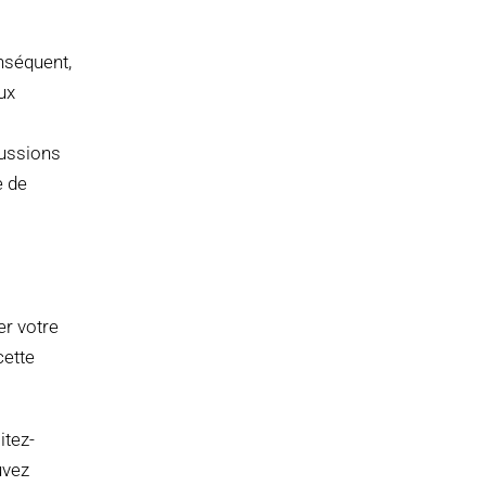
nséquent,
ux
cussions
e de
u
er votre
cette
itez-
uvez