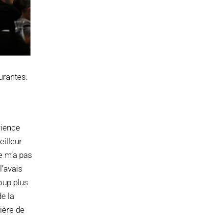
urantes.
rience
illeur
ne m’a pas
l’avais
oup plus
e la
ière de