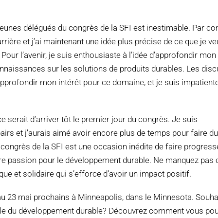
jeunes délégués du congrès de la SFI est inestimable. Par co
rière et j’ai maintenant une idée plus précise de ce que je ve
Pour l’avenir, je suis enthousiaste à l’idée d’approfondir mon
nnaissances sur les solutions de produits durables. Les dis
’approfondir mon intérêt pour ce domaine, et je suis impatient
e serait d’arriver tôt le premier jour du congrès. Je suis
airs et j’aurais aimé avoir encore plus de temps pour faire d
ngrès de la SFI est une occasion inédite de faire progress
otre passion pour le développement durable. Ne manquez pas 
 et solidaire qui s’efforce d’avoir un impact positif.
au 23 mai prochains à Minneapolis, dans le Minnesota. Souha
 file du développement durable? Découvrez comment vous po