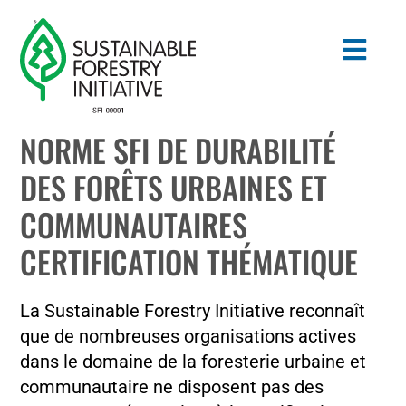
Skip
to
Togg
content
Navig
NORME SFI DE DURABILITÉ
Search
DES FORÊTS URBAINES ET
for:
COMMUNAUTAIRES
NORMES
CERTIFICATION THÉMATIQUE
CONSERVATION
La Sustainable Forestry Initiative reconnaît
COMMUNAUTÉ
que de nombreuses organisations actives
dans le domaine de la foresterie urbaine et
ÉDUCATION
communautaire ne disposent pas des