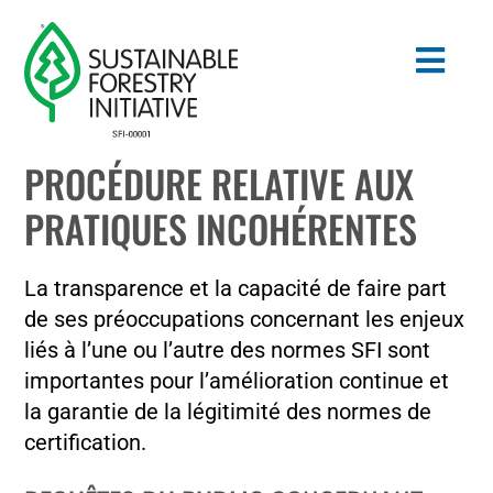
Skip
to
Togg
content
Navig
PROCÉDURE RELATIVE AUX
Search
PRATIQUES INCOHÉRENTES
for:
NORMES
La transparence et la capacité de faire part
de ses préoccupations concernant les enjeux
CONSERVATION
liés à l’une ou l’autre des normes SFI sont
importantes pour l’amélioration continue et
COMMUNAUTÉ
la garantie de la légitimité des normes de
certification.
ÉDUCATION