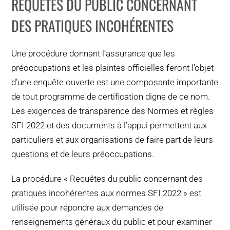
REQUÊTES DU PUBLIC CONCERNANT
POURQUOI C’EST IMPORTANT
DES PRATIQUES INCOHÉRENTES
QUI NOUS SOMMES
Une procédure donnant l’assurance que les
ACHETER SFI
préoccupations et les plaintes officielles feront l’objet
d’une enquête ouverte est une composante importante
CERTIFICATS SFI
de tout programme de certification digne de ce nom.
Les exigences de transparence des Normes et règles
SFI LABELS
SFI 2022 et des documents à l’appui permettent aux
particuliers et aux organisations de faire part de leurs
RESSOURCES
questions et de leurs préoccupations.
La procédure « Requêtes du public concernant des
RÉSEAU
pratiques incohérentes aux normes SFI 2022 » est
utilisée pour répondre aux demandes de
renseignements généraux du public et pour examiner