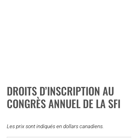
POURQUOI C’EST IMPORTANT
QUI NOUS SOMMES
ACHETER SFI
CERTIFICATS SFI
SFI LABELS
DROITS D’INSCRIPTION AU
RESSOURCES
CONGRÈS ANNUEL DE LA SFI
RÉSEAU
Les prix sont indiqués en dollars canadiens.