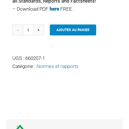
all Standards, Reports and Factsheets!
– Download PDF
here
FREE.
AJOUTER AU PANIER
quantité
de
2015-
2019
UGS :
660207-1
STANDARDS
Catégorie :
Normes et rapports
-
SECTION
5:
LABEL
USE