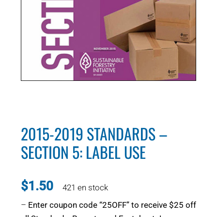
POURQUOI C’EST IMPORTANT
QUI NOUS SOMMES
ACHETER SFI
CERTIFICATS SFI
SFI LABELS
2015-2019 STANDARDS –
RESSOURCES
SECTION 5: LABEL USE
RÉSEAU
$
1.50
421 en stock
–
Enter coupon code “25OFF” to receive $25 off